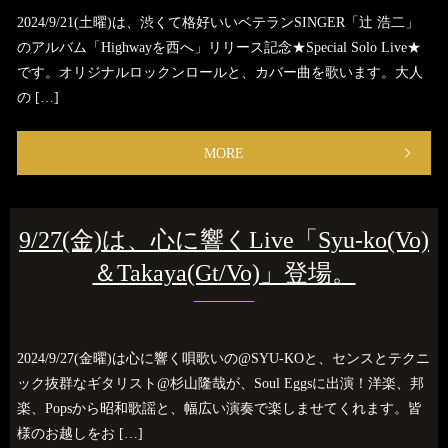
2024/9/21(土曜)は、渋くて格好いいベテランSINGER「辻 浩二」
のアルバム「Highwayを西へ」リリース記念★Special Solo Live★
です。オリジナルロックンロールと、カバー曲を歌います。大人
の […]
MORE
9/27(金)は、心に響くLive「Syu-ko(Vo)
＆Takaya(Gt/Vo)」登場。
2024/9/27(金曜)は心に響く唄歌いの@SYU-KOと、センスとテクニ
ック抜群なギタリスト@杉山隆哉が、Soul Eggsに出演！洋楽、邦
楽、Popsから昭和歌謡と、幅広い演奏で楽しませてくれます。皆
様のお越しをお […]