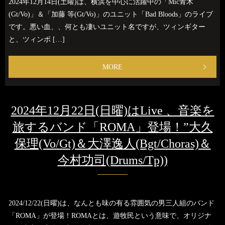
2024年12月14日(土曜)は、横浜を中心に活躍中の「Mic青木
(Gt/Vo)」＆「加藤 等(Gt/Vo)」のユニット「Bad Bloods」のライブ
です。悪い血、、何とも凄いユニット名ですが、ツィンギター
と、ツィンボ […]
MORE
2024年12月22日(日曜)はLive 、音楽を
旅するバンド「ROMA」登場！”大久
保理(Vo/Gt)＆大澤逸人(Bgt/Choras)＆
今村功司(Drums/Tp))
2024/12/22(日曜)は、なんとも味の有る雰囲気の男三人組のバンド
「ROMA」が登場！ROMAとは、遊牧民という意味で、オリジナ