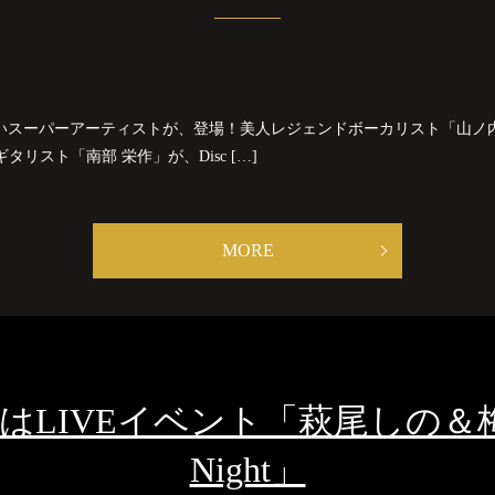
晴らしいスーパーアーティストが、登場！美人レジェンドボーカリスト「山
リスト「南部 栄作」が、Disc […]
MORE
(土曜)はLIVEイベント「萩尾しの＆梅原
Night」