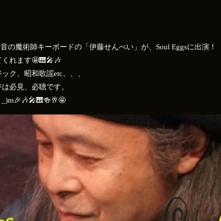
音の魔術師キーボードの「伊藤せんべい」が、Soul Eggsに出演！
ます🤩🎹🎤🎶
ジック、昭和歌謡etc、、、
ジは必見、必聴です。
🎶🎤🎹🍻🥂🤩