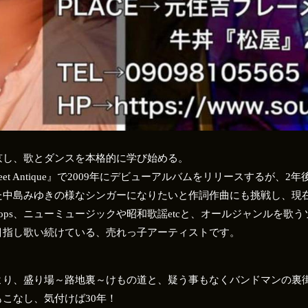
京し、歌とダンスを本格的に学び始める。
et Antique』で2009年にデビューアルバムをリリースするが、
た中島みゆきの様なシンガーになりたいと作詞作曲にも挑戦し、現
ops、ニューミュージックや昭和歌謡etcと、オールジャンルを歌
目指し歌い続けている、売れっ子アーティストです。
より、盛り場～路地裏～けもの道と、疑う事もなくバンドマンの裏
こなし、気付けば30年！