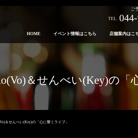
ご
044-
TEL.
HOME
イベント情報はこちら
店舗案内はこ
yu-Ko(Vo)＆せんべい(Key
-Ko(Vo)＆せんべい(Key)の「心に響くライブ」