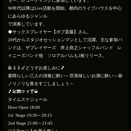
ョー、レコーディングに参加しています。
90年代以降はLive活動を開始。都内のライブハウスを中心
にあらゆるジャンル
で演奏しています。
◆サックスプレイヤー【ボブ斎藤】さん。
20代からスタジオセッションマンとして活躍。主な参加バ
ンドは、ザプレイヤーズ 井上堯之シャッフルバンド レ
イニーズバンド他 ソロアルバムも2枚リリース。
🎤🎸🎸🎷どうぞお楽しみに🎵
素晴らしい三人の演奏に酔い～😍美味しいお酒に酔い～😆
ノリノリな夜をすごしましょう～
🎵🎤🎹🍺🍷🍸🥃
タイムスケジュール
Door Open 18:00
1st Stage 19:30～20:15
2nd Stage 21:00～21:45
(2ステージ入れ替え無し)