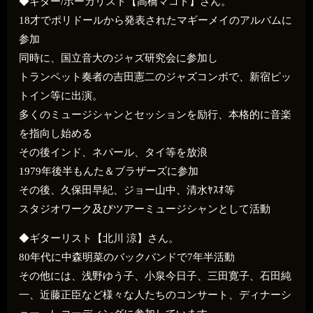
◆ギター/ボーカリスト【高橋マコト】さん。
18才でポリドールから発表されたマギーメイのアルバムに
参加
同時に、国立音大のジャズ研究会に参加し
トランペット奏者の吉田憲二のジャズコンボで、新宿ピッ
トイン等に出演。
多くのミュージシャンとセッションを励行、本格的に音楽
を指向し始める
その後インド、ネパール、タイ等を放浪
1979年後半もんた＆ブラザーズに参加
その後、久保田早紀、ジョー山中、清水ﾔｽｵ等
スタジオワーク及びツアーミュージシャンとして活動
◆ギターリスト【北川 涼】さん。
80年代に中森明菜のバックバンドで7年半活動
その他には、浅野ゆう子、小泉今日子、三田寛子、石田純
一、近藤正臣など様々な人たちのコンサート、ディナーシ