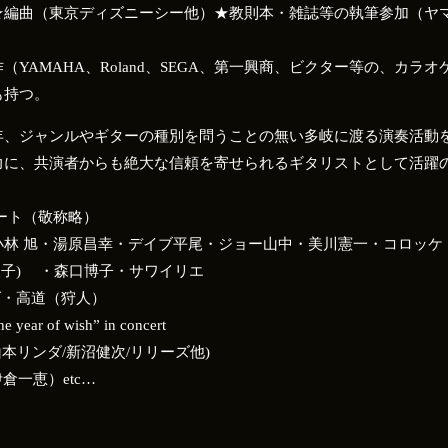
★編曲（東京ディズニーシー他）★教則本・雑誌等の執筆参加（ヤ
YAMAHA、Roland、SEGA、第一興商、ビクター等の、カラ
も持つ。
、ジャンルやギターの種別を問うことの無い多岐に渡る演奏活動
力に、共演者からも絶大な信頼を寄せられるギタリストとして活躍の
ート（敬称略）
林 旭・湯原昌幸・デイブ平尾・ジョー山中・美川憲一・コロッケ・
矢子) ・森口博子・サワイリエ
ズ・高道（狩人）
ar of wish” in concert
山本リンダ/新沼健次/リリーズ他)
伊倉一恵）etc…