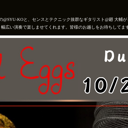
唄歌いの@SYU-KOと、センスとテクニック抜群なギタリスト@廻 大輔が、S
広い演奏で楽しませてくれます。皆様のお越しをお待ちしてますm(_ _)m