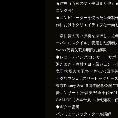
★作曲（五稜の夢・平田まり他）
コング等）
★コンピューターを使った音楽制作（
作におけるクリエイティブな一面
常に質の高い演奏を探求し、近年
ーバルなスタイル、安定した演奏
Works代表矢萩秀明氏に師事。
◆レコーディング/コンサートサポ
沢たまき・奥村チヨ・黛ジュン・小
寛子/大場久美子/あべ静江/沢田亜
・クワマンwithスリービックリー
東京Desney Sea 15周年記念公演 ”The ye
夢コンサート(千昌夫/島倉千代子/
GALLOP（坂本千夏・‪神代知衣‬・
◆ギター講師
パンミュージックスクール講師