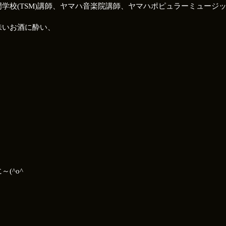
校(TSM)講師、ヤマハ音楽院講師、ヤマハポピュラーミュージック
味いお酒に酔い、
(^o^ゞ