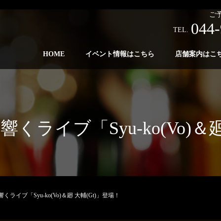
ご
044-
TEL.
HOME
イベント情報はこちら
店舗案内はこ
)心に響くライブ「Syu-ko(Vo)
心に響くライブ「Syu-ko(Vo)＆廻 大輔(Gt)」登場！