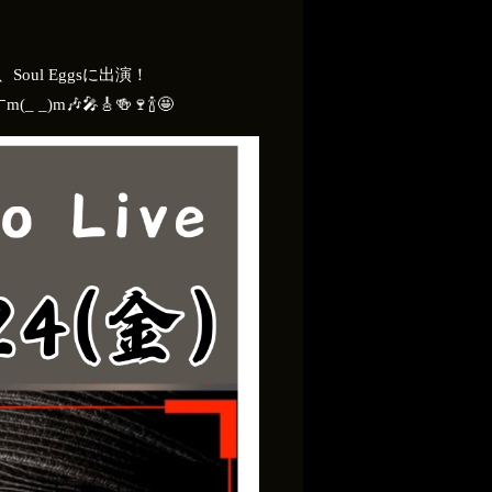
oul Eggsに出演！
🎤🎸🍻🍷🍾🤩