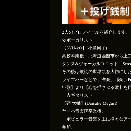
2人のプロフィールを紹介します。
🎤ボーカリスト
【SYU-kO】(小島周子)
高校卒業後、北海道函館市から上
ダンス&ヴォーカルユニット『Swee
その後は歌詞の世界観を大切にし
ライブバーなどで、洋楽、邦楽、P
い歌】より【心を揺さぶる歌】を
🎸ギタリスト
【廻 大輔】(Daisuke Meguri)
ヤマハ音楽院卒業後、
ポピュラー音楽を主に様々なアー
参加。