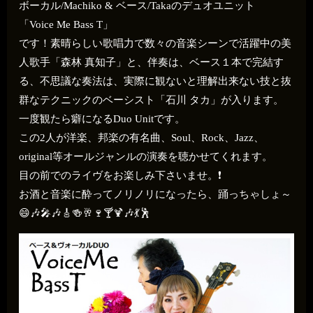
ボーカル/Machiko & ベース/Takaのデュオユニット
「Voice Me Bass T」
です！素晴らしい歌唱力で数々の音楽シーンで活躍中の美
人歌手「森林 真知子」と、伴奏は、ベース１本で完結す
る、不思議な奏法は、実際に観ないと理解出来ない技と抜
群なテクニックのベーシスト「石川 タカ」が入ります。
一度観たら癖になるDuo Unitです。
この2人が洋楽、邦楽の有名曲、Soul、Rock、Jazz、
original等オールジャンルの演奏を聴かせてくれます。
目の前でのライヴをお楽しみ下さいませ。❗
お酒と音楽に酔ってノリノリになったら、踊っちゃしょ～
😄🎶🎤🎶🎸🍻🥂🍷🍸🍹🎶💃🕺