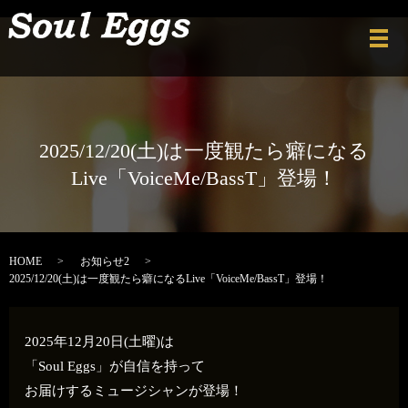
メ
2025/12/20(土)は一度観たら癖になる
Live「VoiceMe/BassT」登場！
HOME
お知らせ2
2025/12/20(土)は一度観たら癖になるLive「VoiceMe/BassT」登場！
2025年12月20日(土曜)は
「Soul Eggs」が自信を持って
お届けするミュージシャンが登場！