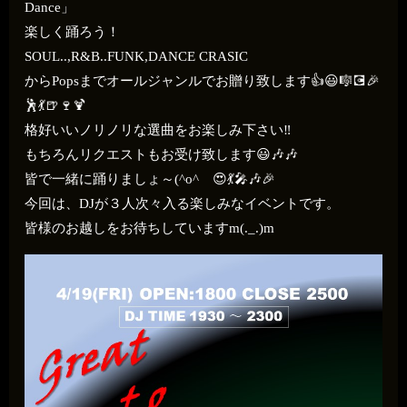
Dance」
楽しく踊ろう！
SOUL..,R&B..FUNK,DANCE CRASIC
からPopsまでオールジャンルでお贈り致します👍😃🎼💽🎉
🕺💃🍺🍷🍹
格好いいノリノリな選曲をお楽しみ下さい‼️
もちろんリクエストもお受け致します😃🎶🎶
皆で一緒に踊りましょ～(^o^ゞ😍💃🎤🎶🎉
今回は、DJが３人次々入る楽しみなイベントです。
皆様のお越しをお待ちしていますm(._.)m