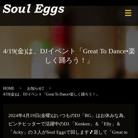
メ
4/19(金)は、DJイベント「Great To Dance•楽
しく踊ろう！」
HOME
お知らせ2
4/19(金)は、DJイベント「Great To Dance•楽しく踊ろう！」
2024年4月19日(金曜)はいつものDJ「BG」はお休みな為、
ピンチヒッターで活躍中のDJ.「Kenken」＆「Elly」＆
「Acky」の３人がSoul Eggsで回します🎵題して「Great to